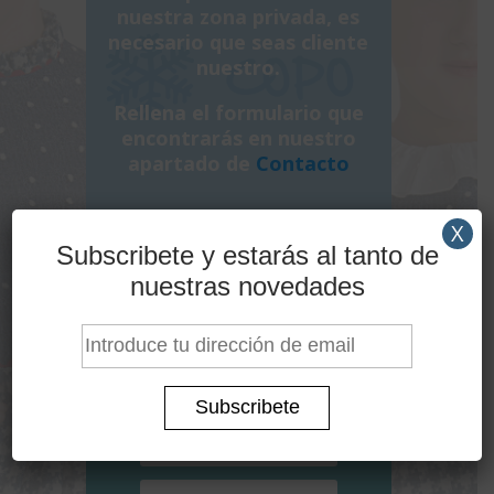
nuestra zona privada, es
necesario que seas cliente
nuestro.
Rellena el formulario que
encontrarás en nuestro
apartado de
Contacto
X
Subscribete y estarás al tanto de
nuestras novedades
Acceder